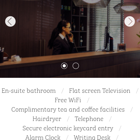
En-suite bathroom
Flat screen Television
Free WiFi
Complimentary tea and coffee facilities
Hairdryer
Telephone
Secure electronic keycard entry
Alarm Clock
Writing Desk