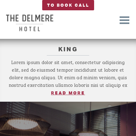
TO BOOK CALL
KING
Lorem ipsum dolor sit amet, consectetur adipiscing
elit, sed do eiusmod tempor incididunt ut labore et
dolore magna aliqua. Ut enim ad minim veniam, quis
nostrud exercitation ullamco laboris nisi ut aliquip ex
ea commodo consequat. Duis aute irure dolor in
READ MORE
reprehenderit in voluptate velit esse cillum dolore eu
fugiat nulla pariatur. Excepteur sint occaecat
cupidatat non proident, sunt in culpa qui officia
deserunt mollit anim id est.